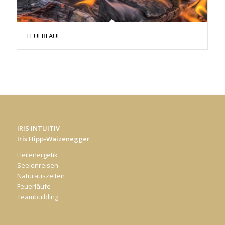
FEUERLAUF
IRIS INTUITIV
Iris Hipp-Waizenegger
Heilenergetik
Seelenreisen
Naturauszeiten
Feuerläufe
Teambuilding